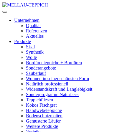
Unternehmen
Qualität
Referenzen
Aktuelles
Produkte
Sisal
Synthetik
Wolle
Bordürenteppiche + Bordüren
Sonderangebote
Sauberlauf
Wohnen in seiner schönsten Form
Natürlich professionell
Widerstandskraft und Langlebigkeit
Sonderprogramm Naturfaser
Teppichfliesen
Kokos Fischgrat
Handwebeteppiche
Bodenschutzmatten
Gemusterte Läufer
Weitere Produkte
Vorteile