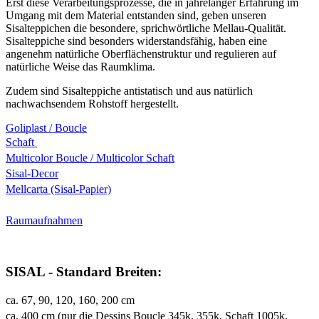
Erst diese Verarbeitungsprozesse, die in jahrelanger Erfahrung im
Umgang mit dem Material entstanden sind, geben unseren
Sisalteppichen die besondere, sprichwörtliche Mellau-Qualität.
Sisalteppiche sind besonders widerstandsfähig, haben eine
angenehm natürliche Oberflächenstruktur und regulieren auf
natürliche Weise das Raumklima.
Zudem sind Sisalteppiche antistatisch und aus natürlich
nachwachsendem Rohstoff hergestellt.
Goliplast / Boucle
Schaft
Multicolor Boucle / Multicolor Schaft
Sisal-Decor
Mellcarta (Sisal-Papier)
Raumaufnahmen
SISAL - Standard Breiten:
ca. 67, 90, 120, 160, 200 cm
ca. 400 cm (nur die Dessins Boucle 345k, 355k, Schaft 1005k,