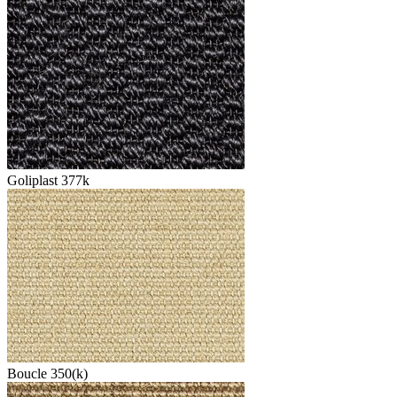
Goliplast 377k
Boucle 350(k)