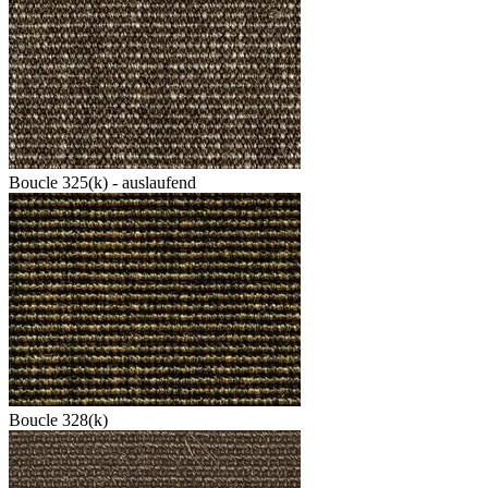
Boucle 325(k) - auslaufend
Boucle 328(k)