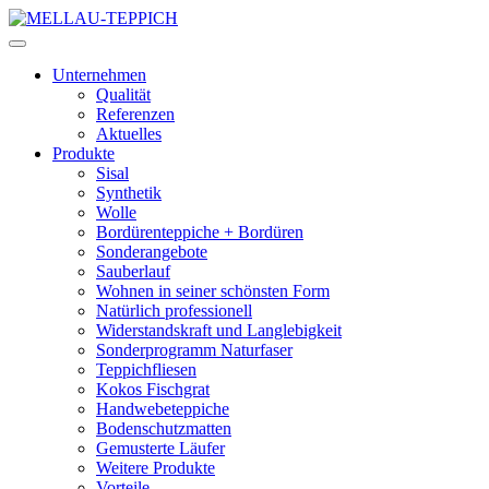
Unternehmen
Qualität
Referenzen
Aktuelles
Produkte
Sisal
Synthetik
Wolle
Bordürenteppiche + Bordüren
Sonderangebote
Sauberlauf
Wohnen in seiner schönsten Form
Natürlich professionell
Widerstandskraft und Langlebigkeit
Sonderprogramm Naturfaser
Teppichfliesen
Kokos Fischgrat
Handwebeteppiche
Bodenschutzmatten
Gemusterte Läufer
Weitere Produkte
Vorteile