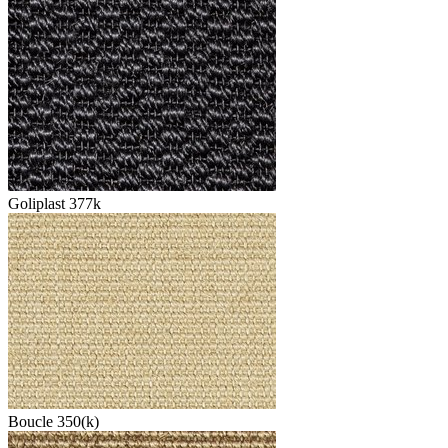
Goliplast 377k
Boucle 350(k)