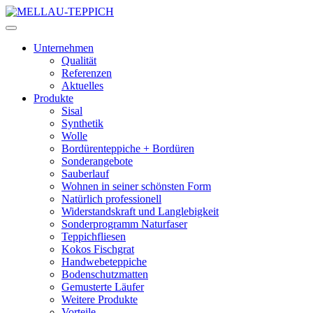
Unternehmen
Qualität
Referenzen
Aktuelles
Produkte
Sisal
Synthetik
Wolle
Bordürenteppiche + Bordüren
Sonderangebote
Sauberlauf
Wohnen in seiner schönsten Form
Natürlich professionell
Widerstandskraft und Langlebigkeit
Sonderprogramm Naturfaser
Teppichfliesen
Kokos Fischgrat
Handwebeteppiche
Bodenschutzmatten
Gemusterte Läufer
Weitere Produkte
Vorteile