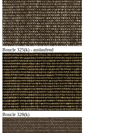
Boucle 325(k) - auslaufend
Boucle 328(k)