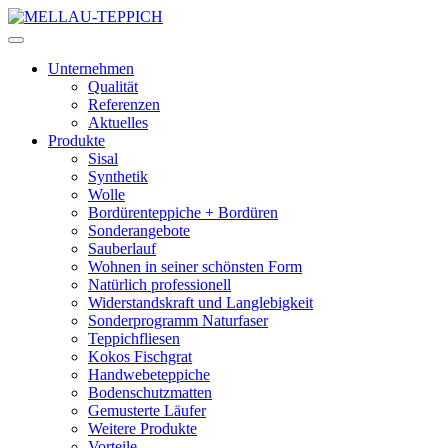
Unternehmen
Qualität
Referenzen
Aktuelles
Produkte
Sisal
Synthetik
Wolle
Bordürenteppiche + Bordüren
Sonderangebote
Sauberlauf
Wohnen in seiner schönsten Form
Natürlich professionell
Widerstandskraft und Langlebigkeit
Sonderprogramm Naturfaser
Teppichfliesen
Kokos Fischgrat
Handwebeteppiche
Bodenschutzmatten
Gemusterte Läufer
Weitere Produkte
Vorteile