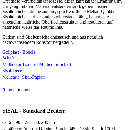
Erst diese Verarbeitungsprozesse, die in jahrelanger Erfahrung im
Umgang mit dem Material entstanden sind, geben unseren
Sisalteppichen die besondere, sprichwörtliche Mellau-Qualität.
Sisalteppiche sind besonders widerstandsfähig, haben eine
angenehm natürliche Oberflächenstruktur und regulieren auf
natürliche Weise das Raumklima.
Zudem sind Sisalteppiche antistatisch und aus natürlich
nachwachsendem Rohstoff hergestellt.
Goliplast / Boucle
Schaft
Multicolor Boucle / Multicolor Schaft
Sisal-Decor
Mellcarta (Sisal-Papier)
Raumaufnahmen
SISAL - Standard Breiten:
ca. 67, 90, 120, 160, 200 cm
ca. 400 cm (nur die Dessins Boucle 345k, 355k, Schaft 1005k,