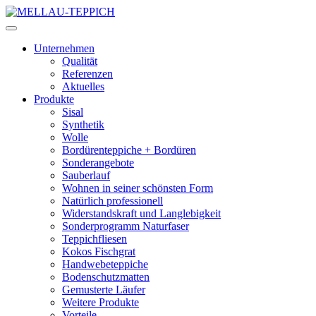
Unternehmen
Qualität
Referenzen
Aktuelles
Produkte
Sisal
Synthetik
Wolle
Bordürenteppiche + Bordüren
Sonderangebote
Sauberlauf
Wohnen in seiner schönsten Form
Natürlich professionell
Widerstandskraft und Langlebigkeit
Sonderprogramm Naturfaser
Teppichfliesen
Kokos Fischgrat
Handwebeteppiche
Bodenschutzmatten
Gemusterte Läufer
Weitere Produkte
Vorteile