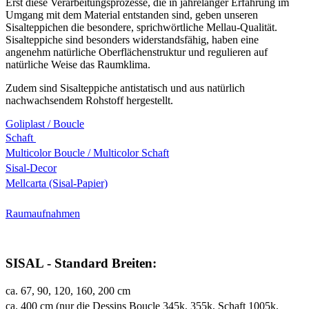
Erst diese Verarbeitungsprozesse, die in jahrelanger Erfahrung im
Umgang mit dem Material entstanden sind, geben unseren
Sisalteppichen die besondere, sprichwörtliche Mellau-Qualität.
Sisalteppiche sind besonders widerstandsfähig, haben eine
angenehm natürliche Oberflächenstruktur und regulieren auf
natürliche Weise das Raumklima.
Zudem sind Sisalteppiche antistatisch und aus natürlich
nachwachsendem Rohstoff hergestellt.
Goliplast / Boucle
Schaft
Multicolor Boucle / Multicolor Schaft
Sisal-Decor
Mellcarta (Sisal-Papier)
Raumaufnahmen
SISAL - Standard Breiten:
ca. 67, 90, 120, 160, 200 cm
ca. 400 cm (nur die Dessins Boucle 345k, 355k, Schaft 1005k,