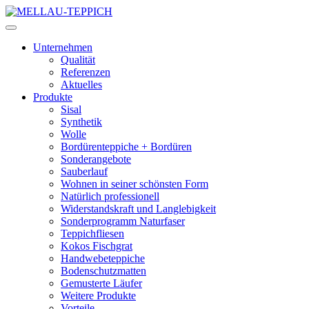
Unternehmen
Qualität
Referenzen
Aktuelles
Produkte
Sisal
Synthetik
Wolle
Bordürenteppiche + Bordüren
Sonderangebote
Sauberlauf
Wohnen in seiner schönsten Form
Natürlich professionell
Widerstandskraft und Langlebigkeit
Sonderprogramm Naturfaser
Teppichfliesen
Kokos Fischgrat
Handwebeteppiche
Bodenschutzmatten
Gemusterte Läufer
Weitere Produkte
Vorteile