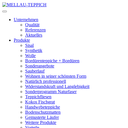
Unternehmen
Qualität
Referenzen
Aktuelles
Produkte
Sisal
Synthetik
Wolle
Bordürenteppiche + Bordüren
Sonderangebote
Sauberlauf
Wohnen in seiner schönsten Form
Natürlich professionell
Widerstandskraft und Langlebigkeit
Sonderprogramm Naturfaser
Teppichfliesen
Kokos Fischgrat
Handwebeteppiche
Bodenschutzmatten
Gemusterte Läufer
Weitere Produkte
Vorteile