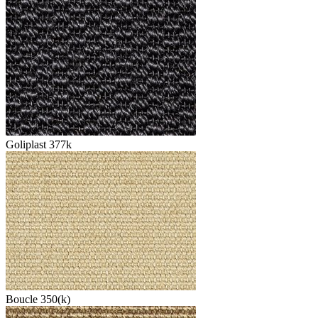
Goliplast 377k
Boucle 350(k)