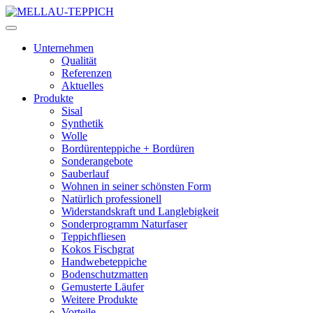
Unternehmen
Qualität
Referenzen
Aktuelles
Produkte
Sisal
Synthetik
Wolle
Bordürenteppiche + Bordüren
Sonderangebote
Sauberlauf
Wohnen in seiner schönsten Form
Natürlich professionell
Widerstandskraft und Langlebigkeit
Sonderprogramm Naturfaser
Teppichfliesen
Kokos Fischgrat
Handwebeteppiche
Bodenschutzmatten
Gemusterte Läufer
Weitere Produkte
Vorteile