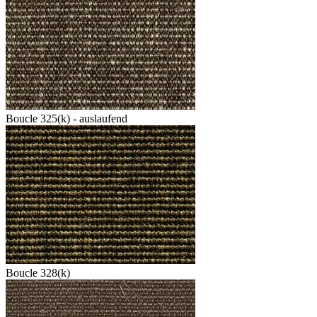
Boucle 325(k) - auslaufend
Boucle 328(k)