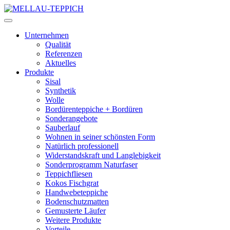
Unternehmen
Qualität
Referenzen
Aktuelles
Produkte
Sisal
Synthetik
Wolle
Bordürenteppiche + Bordüren
Sonderangebote
Sauberlauf
Wohnen in seiner schönsten Form
Natürlich professionell
Widerstandskraft und Langlebigkeit
Sonderprogramm Naturfaser
Teppichfliesen
Kokos Fischgrat
Handwebeteppiche
Bodenschutzmatten
Gemusterte Läufer
Weitere Produkte
Vorteile