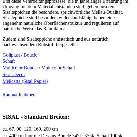
Erst diese Verarbeitungsprozesse, die in jahrelanger Erfahrung im
Umgang mit dem Material entstanden sind, geben unseren
Sisalteppichen die besondere, sprichwörtliche Mellau-Qualität.
Sisalteppiche sind besonders widerstandsfähig, haben eine
angenehm natürliche Oberflächenstruktur und regulieren auf
natürliche Weise das Raumklima.
Zudem sind Sisalteppiche antistatisch und aus natürlich
nachwachsendem Rohstoff hergestellt.
Goliplast / Boucle
Schaft
Multicolor Boucle / Multicolor Schaft
Sisal-Decor
Mellcarta (Sisal-Papier)
Raumaufnahmen
SISAL - Standard Breiten:
ca. 67, 90, 120, 160, 200 cm
ca. 400 cm (nur die Dessins Boucle 345k, 355k, Schaft 1005k,