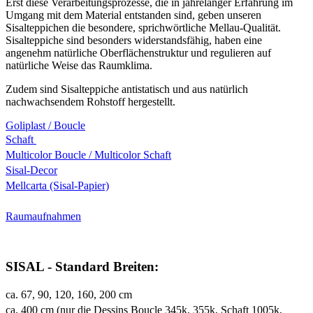
Erst diese Verarbeitungsprozesse, die in jahrelanger Erfahrung im
Umgang mit dem Material entstanden sind, geben unseren
Sisalteppichen die besondere, sprichwörtliche Mellau-Qualität.
Sisalteppiche sind besonders widerstandsfähig, haben eine
angenehm natürliche Oberflächenstruktur und regulieren auf
natürliche Weise das Raumklima.
Zudem sind Sisalteppiche antistatisch und aus natürlich
nachwachsendem Rohstoff hergestellt.
Goliplast / Boucle
Schaft
Multicolor Boucle / Multicolor Schaft
Sisal-Decor
Mellcarta (Sisal-Papier)
Raumaufnahmen
SISAL - Standard Breiten:
ca. 67, 90, 120, 160, 200 cm
ca. 400 cm (nur die Dessins Boucle 345k, 355k, Schaft 1005k,