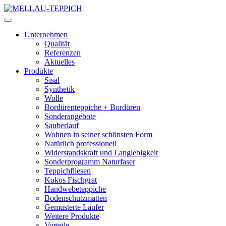
Unternehmen
Qualität
Referenzen
Aktuelles
Produkte
Sisal
Synthetik
Wolle
Bordürenteppiche + Bordüren
Sonderangebote
Sauberlauf
Wohnen in seiner schönsten Form
Natürlich professionell
Widerstandskraft und Langlebigkeit
Sonderprogramm Naturfaser
Teppichfliesen
Kokos Fischgrat
Handwebeteppiche
Bodenschutzmatten
Gemusterte Läufer
Weitere Produkte
Vorteile