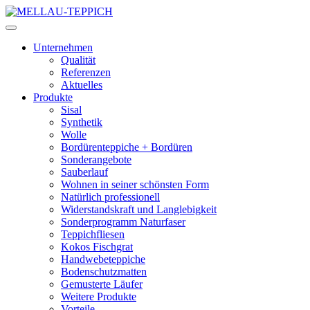
Unternehmen
Qualität
Referenzen
Aktuelles
Produkte
Sisal
Synthetik
Wolle
Bordürenteppiche + Bordüren
Sonderangebote
Sauberlauf
Wohnen in seiner schönsten Form
Natürlich professionell
Widerstandskraft und Langlebigkeit
Sonderprogramm Naturfaser
Teppichfliesen
Kokos Fischgrat
Handwebeteppiche
Bodenschutzmatten
Gemusterte Läufer
Weitere Produkte
Vorteile