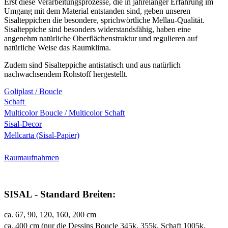
Erst diese Verarbeitungsprozesse, die in jahrelanger Erfahrung im
Umgang mit dem Material entstanden sind, geben unseren
Sisalteppichen die besondere, sprichwörtliche Mellau-Qualität.
Sisalteppiche sind besonders widerstandsfähig, haben eine
angenehm natürliche Oberflächenstruktur und regulieren auf
natürliche Weise das Raumklima.
Zudem sind Sisalteppiche antistatisch und aus natürlich
nachwachsendem Rohstoff hergestellt.
Goliplast / Boucle
Schaft
Multicolor Boucle / Multicolor Schaft
Sisal-Decor
Mellcarta (Sisal-Papier)
Raumaufnahmen
SISAL - Standard Breiten:
ca. 67, 90, 120, 160, 200 cm
ca. 400 cm (nur die Dessins Boucle 345k, 355k, Schaft 1005k,