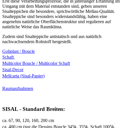
Erst diese Verarbeitungsprozesse, die in jahrelanger Erfahrung im
Umgang mit dem Material entstanden sind, geben unseren
Sisalteppichen die besondere, sprichwörtliche Mellau-Qualität.
Sisalteppiche sind besonders widerstandsfähig, haben eine
angenehm natürliche Oberflächenstruktur und regulieren auf
natürliche Weise das Raumklima.
Zudem sind Sisalteppiche antistatisch und aus natürlich
nachwachsendem Rohstoff hergestellt.
Goliplast / Boucle
Schaft
Multicolor Boucle / Multicolor Schaft
Sisal-Decor
Mellcarta (Sisal-Papier)
Raumaufnahmen
SISAL - Standard Breiten:
ca. 67, 90, 120, 160, 200 cm
ca. 400 cm (nur die Dessins Boucle 345k, 355k, Schaft 1005k,