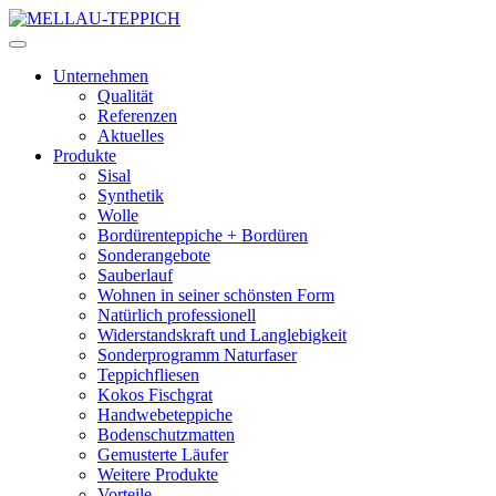
Unternehmen
Qualität
Referenzen
Aktuelles
Produkte
Sisal
Synthetik
Wolle
Bordürenteppiche + Bordüren
Sonderangebote
Sauberlauf
Wohnen in seiner schönsten Form
Natürlich professionell
Widerstandskraft und Langlebigkeit
Sonderprogramm Naturfaser
Teppichfliesen
Kokos Fischgrat
Handwebeteppiche
Bodenschutzmatten
Gemusterte Läufer
Weitere Produkte
Vorteile