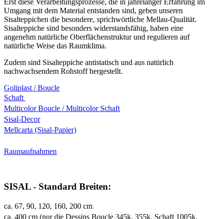
Erst diese Verarbeitungsprozesse, die in jahrelanger Erfahrung im
Umgang mit dem Material entstanden sind, geben unseren
Sisalteppichen die besondere, sprichwörtliche Mellau-Qualität.
Sisalteppiche sind besonders widerstandsfähig, haben eine
angenehm natürliche Oberflächenstruktur und regulieren auf
natürliche Weise das Raumklima.
Zudem sind Sisalteppiche antistatisch und aus natürlich
nachwachsendem Rohstoff hergestellt.
Goliplast / Boucle
Schaft
Multicolor Boucle / Multicolor Schaft
Sisal-Decor
Mellcarta (Sisal-Papier)
Raumaufnahmen
SISAL - Standard Breiten:
ca. 67, 90, 120, 160, 200 cm
ca. 400 cm (nur die Dessins Boucle 345k, 355k, Schaft 1005k,