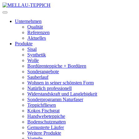
Unternehmen
Qualität
Referenzen
Aktuelles
Produkte
Sisal
Synthetik
Wolle
Bordürenteppiche + Bordüren
Sonderangebote
Sauberlauf
Wohnen in seiner schönsten Form
Natürlich professionell
Widerstandskraft und Langlebigkeit
Sonderprogramm Naturfaser
Teppichfliesen
Kokos Fischgrat
Handwebeteppiche
Bodenschutzmatten
Gemusterte Läufer
Weitere Produkte
Vorteile