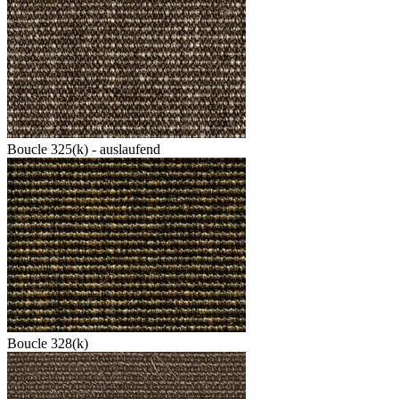
Boucle 325(k) - auslaufend
Boucle 328(k)