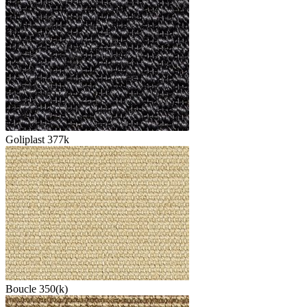
Goliplast 377k
Boucle 350(k)