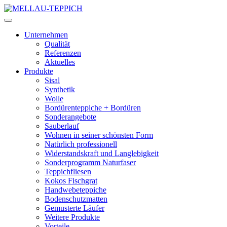
Unternehmen
Qualität
Referenzen
Aktuelles
Produkte
Sisal
Synthetik
Wolle
Bordürenteppiche + Bordüren
Sonderangebote
Sauberlauf
Wohnen in seiner schönsten Form
Natürlich professionell
Widerstandskraft und Langlebigkeit
Sonderprogramm Naturfaser
Teppichfliesen
Kokos Fischgrat
Handwebeteppiche
Bodenschutzmatten
Gemusterte Läufer
Weitere Produkte
Vorteile