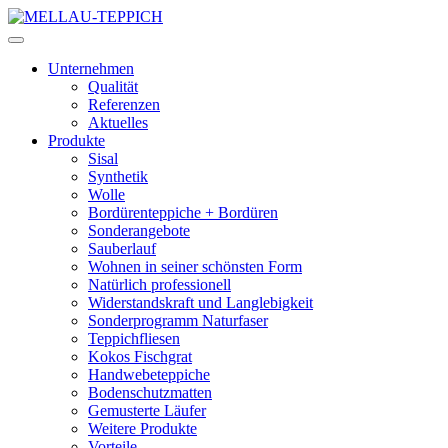
Unternehmen
Qualität
Referenzen
Aktuelles
Produkte
Sisal
Synthetik
Wolle
Bordürenteppiche + Bordüren
Sonderangebote
Sauberlauf
Wohnen in seiner schönsten Form
Natürlich professionell
Widerstandskraft und Langlebigkeit
Sonderprogramm Naturfaser
Teppichfliesen
Kokos Fischgrat
Handwebeteppiche
Bodenschutzmatten
Gemusterte Läufer
Weitere Produkte
Vorteile