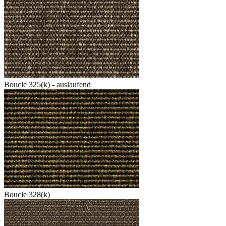
Boucle 325(k) - auslaufend
Boucle 328(k)