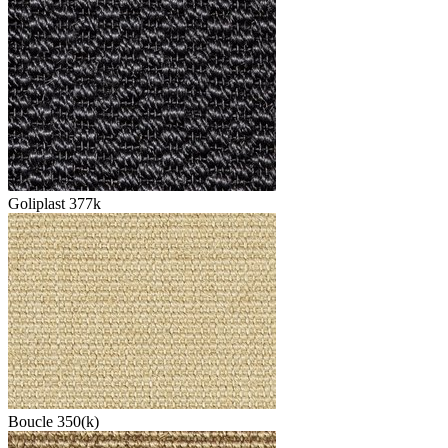
Goliplast 377k
Boucle 350(k)