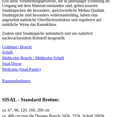
Erst diese Verarbeitungsprozesse, die in jahrelanger Erfahrung im
Umgang mit dem Material entstanden sind, geben unseren
Sisalteppichen die besondere, sprichwörtliche Mellau-Qualität.
Sisalteppiche sind besonders widerstandsfähig, haben eine
angenehm natürliche Oberflächenstruktur und regulieren auf
natürliche Weise das Raumklima.
Zudem sind Sisalteppiche antistatisch und aus natürlich
nachwachsendem Rohstoff hergestellt.
Goliplast / Boucle
Schaft
Multicolor Boucle / Multicolor Schaft
Sisal-Decor
Mellcarta (Sisal-Papier)
Raumaufnahmen
SISAL - Standard Breiten:
ca. 67, 90, 120, 160, 200 cm
ca. 400 cm (nur die Dessins Boucle 345k, 355k, Schaft 1005k,