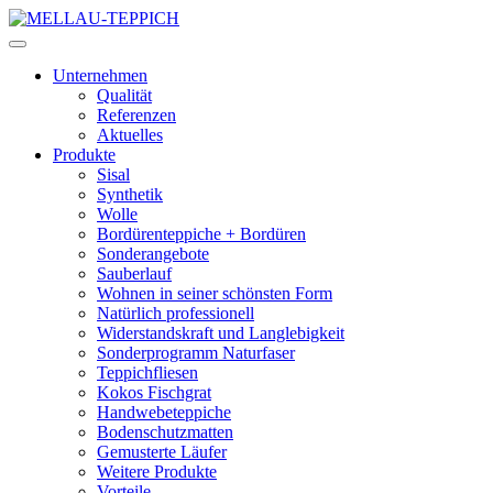
Unternehmen
Qualität
Referenzen
Aktuelles
Produkte
Sisal
Synthetik
Wolle
Bordürenteppiche + Bordüren
Sonderangebote
Sauberlauf
Wohnen in seiner schönsten Form
Natürlich professionell
Widerstandskraft und Langlebigkeit
Sonderprogramm Naturfaser
Teppichfliesen
Kokos Fischgrat
Handwebeteppiche
Bodenschutzmatten
Gemusterte Läufer
Weitere Produkte
Vorteile