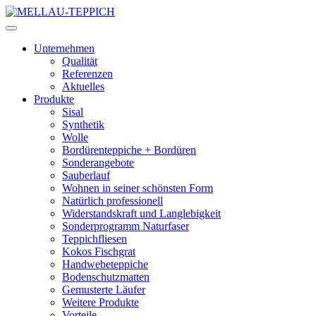
Unternehmen
Qualität
Referenzen
Aktuelles
Produkte
Sisal
Synthetik
Wolle
Bordürenteppiche + Bordüren
Sonderangebote
Sauberlauf
Wohnen in seiner schönsten Form
Natürlich professionell
Widerstandskraft und Langlebigkeit
Sonderprogramm Naturfaser
Teppichfliesen
Kokos Fischgrat
Handwebeteppiche
Bodenschutzmatten
Gemusterte Läufer
Weitere Produkte
Vorteile