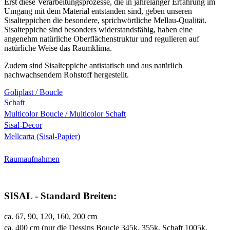
Erst diese Verarbeitungsprozesse, die in jahrelanger Erfahrung im
Umgang mit dem Material entstanden sind, geben unseren
Sisalteppichen die besondere, sprichwörtliche Mellau-Qualität.
Sisalteppiche sind besonders widerstandsfähig, haben eine
angenehm natürliche Oberflächenstruktur und regulieren auf
natürliche Weise das Raumklima.
Zudem sind Sisalteppiche antistatisch und aus natürlich
nachwachsendem Rohstoff hergestellt.
Goliplast / Boucle
Schaft
Multicolor Boucle / Multicolor Schaft
Sisal-Decor
Mellcarta (Sisal-Papier)
Raumaufnahmen
SISAL - Standard Breiten:
ca. 67, 90, 120, 160, 200 cm
ca. 400 cm (nur die Dessins Boucle 345k, 355k, Schaft 1005k,