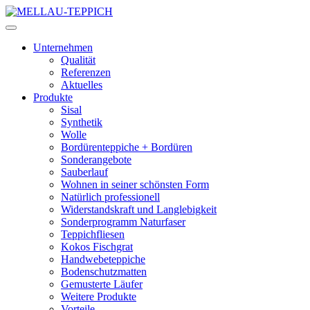
Unternehmen
Qualität
Referenzen
Aktuelles
Produkte
Sisal
Synthetik
Wolle
Bordürenteppiche + Bordüren
Sonderangebote
Sauberlauf
Wohnen in seiner schönsten Form
Natürlich professionell
Widerstandskraft und Langlebigkeit
Sonderprogramm Naturfaser
Teppichfliesen
Kokos Fischgrat
Handwebeteppiche
Bodenschutzmatten
Gemusterte Läufer
Weitere Produkte
Vorteile