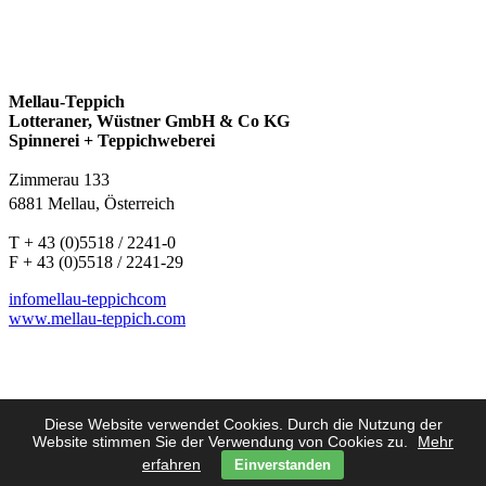
Mellau-Teppich
Lotteraner, Wüstner GmbH & Co KG
Spinnerei + Teppichweberei
Zimmerau 133
6881 Mellau, Österreich
T + 43 (0)5518 / 2241-0
F + 43 (0)5518 / 2241-29
info
mellau-teppich
com
www.mellau-teppich.com
Diese Website verwendet Cookies. Durch die Nutzung der
Impressum
Website stimmen Sie der Verwendung von Cookies zu.
Mehr
Anfahrt
erfahren
Einverstanden
Disclaimer