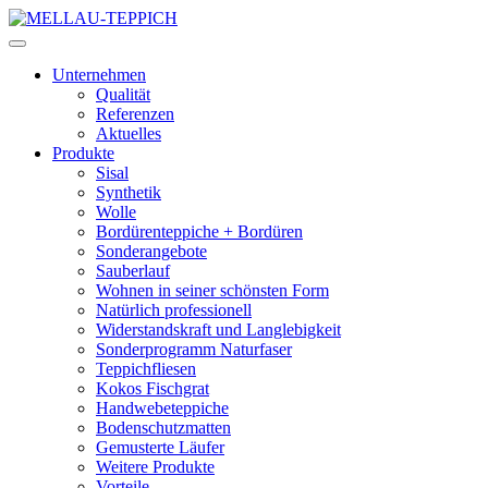
Unternehmen
Qualität
Referenzen
Aktuelles
Produkte
Sisal
Synthetik
Wolle
Bordürenteppiche + Bordüren
Sonderangebote
Sauberlauf
Wohnen in seiner schönsten Form
Natürlich professionell
Widerstandskraft und Langlebigkeit
Sonderprogramm Naturfaser
Teppichfliesen
Kokos Fischgrat
Handwebeteppiche
Bodenschutzmatten
Gemusterte Läufer
Weitere Produkte
Vorteile