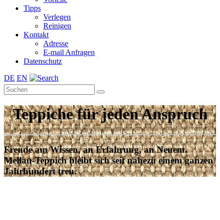
Tipps
Verlegen
Reinigen
Kontakt
Adresse
E-mail Anfragen
Datenschutz
DE
EN
Teppiche für jeden Anspruch
Freude am Wissen, an Erfahrung, an Neuem.
Mellau-Teppich bleibt sich seit nahezu einem ganzen
Jahrhundert treu.