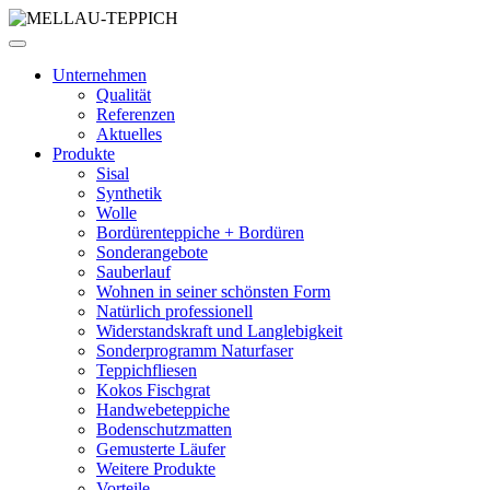
Unternehmen
Qualität
Referenzen
Aktuelles
Produkte
Sisal
Synthetik
Wolle
Bordürenteppiche + Bordüren
Sonderangebote
Sauberlauf
Wohnen in seiner schönsten Form
Natürlich professionell
Widerstandskraft und Langlebigkeit
Sonderprogramm Naturfaser
Teppichfliesen
Kokos Fischgrat
Handwebeteppiche
Bodenschutzmatten
Gemusterte Läufer
Weitere Produkte
Vorteile