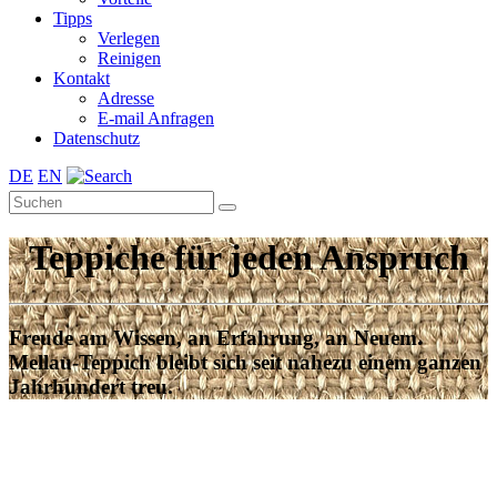
Tipps
Verlegen
Reinigen
Kontakt
Adresse
E-mail Anfragen
Datenschutz
DE
EN
Teppiche für jeden Anspruch
Freude am Wissen, an Erfahrung, an Neuem.
Mellau-Teppich bleibt sich seit nahezu einem ganzen
Jahrhundert treu.