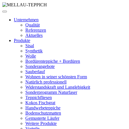
Unternehmen
Qualität
Referenzen
Aktuelles
Produkte
Sisal
Synthetik
Wolle
Bordürenteppiche + Bordüren
Sonderangebote
Sauberlauf
Wohnen in seiner schönsten Form
Natürlich professionell
Widerstandskraft und Langlebigkeit
Sonderprogramm Naturfaser
Teppichfliesen
Kokos Fischgrat
Handwebeteppiche
Bodenschutzmatten
Gemusterte Läufer
Weitere Produkte
Vorteile