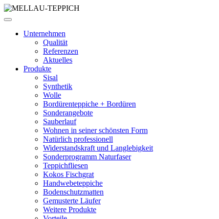
Unternehmen
Qualität
Referenzen
Aktuelles
Produkte
Sisal
Synthetik
Wolle
Bordürenteppiche + Bordüren
Sonderangebote
Sauberlauf
Wohnen in seiner schönsten Form
Natürlich professionell
Widerstandskraft und Langlebigkeit
Sonderprogramm Naturfaser
Teppichfliesen
Kokos Fischgrat
Handwebeteppiche
Bodenschutzmatten
Gemusterte Läufer
Weitere Produkte
Vorteile