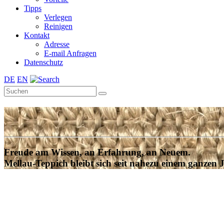
Tipps
Verlegen
Reinigen
Kontakt
Adresse
E-mail Anfragen
Datenschutz
DE
EN
Freude am Wissen, an Erfahrung, an Neuem.
Mellau-Teppich bleibt sich seit nahezu einem ganzen 