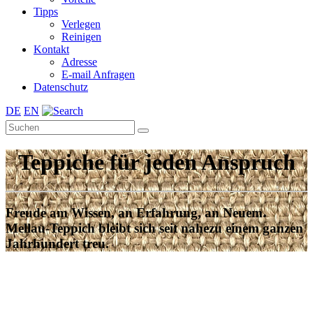
Tipps
Verlegen
Reinigen
Kontakt
Adresse
E-mail Anfragen
Datenschutz
DE
EN
Teppiche für jeden Anspruch
Freude am Wissen, an Erfahrung, an Neuem.
Mellau-Teppich bleibt sich seit nahezu einem ganzen
Jahrhundert treu.