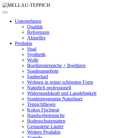
Unternehmen
Qualität
Referenzen
Aktuelles
Produkte
Sisal
Synthetik
Wolle
Bordürenteppiche + Bordüren
Sonderangebote
Sauberlauf
Wohnen in seiner schönsten Form
Natürlich professionell
Widerstandskraft und Langlebigkeit
Sonderprogramm Naturfaser
Teppichfliesen
Kokos Fischgrat
Handwebeteppiche
Bodenschutzmatten
Gemusterte Läufer
Weitere Produkte
Vorteile