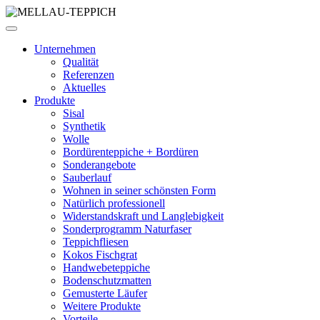
Unternehmen
Qualität
Referenzen
Aktuelles
Produkte
Sisal
Synthetik
Wolle
Bordürenteppiche + Bordüren
Sonderangebote
Sauberlauf
Wohnen in seiner schönsten Form
Natürlich professionell
Widerstandskraft und Langlebigkeit
Sonderprogramm Naturfaser
Teppichfliesen
Kokos Fischgrat
Handwebeteppiche
Bodenschutzmatten
Gemusterte Läufer
Weitere Produkte
Vorteile