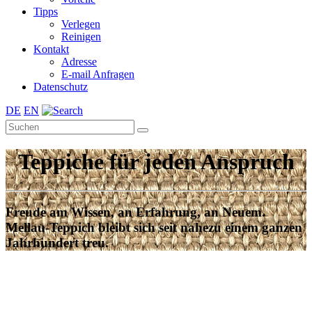
Tipps
Verlegen
Reinigen
Kontakt
Adresse
E-mail Anfragen
Datenschutz
DE
EN
Teppiche für jeden Anspruch
Freude am Wissen, an Erfahrung, an Neuem.
Mellau-Teppich bleibt sich seit nahezu einem ganzen
Jahrhundert treu.