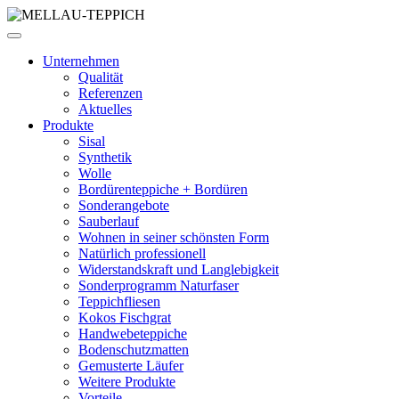
Unternehmen
Qualität
Referenzen
Aktuelles
Produkte
Sisal
Synthetik
Wolle
Bordürenteppiche + Bordüren
Sonderangebote
Sauberlauf
Wohnen in seiner schönsten Form
Natürlich professionell
Widerstandskraft und Langlebigkeit
Sonderprogramm Naturfaser
Teppichfliesen
Kokos Fischgrat
Handwebeteppiche
Bodenschutzmatten
Gemusterte Läufer
Weitere Produkte
Vorteile