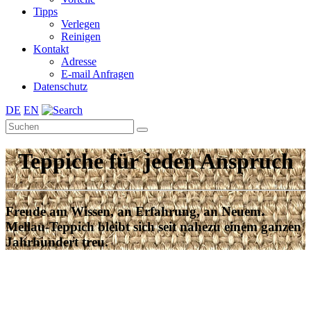
Tipps
Verlegen
Reinigen
Kontakt
Adresse
E-mail Anfragen
Datenschutz
DE
EN
Teppiche für jeden Anspruch
Freude am Wissen, an Erfahrung, an Neuem.
Mellau-Teppich bleibt sich seit nahezu einem ganzen
Jahrhundert treu.