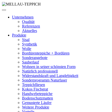
Unternehmen
Qualität
Referenzen
Aktuelles
Produkte
Sisal
Synthetik
Wolle
Bordürenteppiche + Bordüren
Sonderangebote
Sauberlauf
Wohnen in seiner schönsten Form
Natürlich professionell
Widerstandskraft und Langlebigkeit
Sonderprogramm Naturfaser
Teppichfliesen
Kokos Fischgrat
Handwebeteppiche
Bodenschutzmatten
Gemusterte Läufer
Weitere Produkte
Vorteile