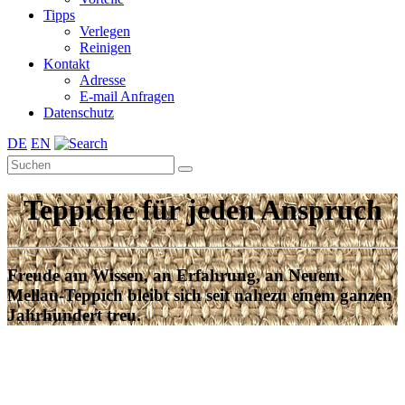
Tipps
Verlegen
Reinigen
Kontakt
Adresse
E-mail Anfragen
Datenschutz
DE
EN
Teppiche für jeden Anspruch
Freude am Wissen, an Erfahrung, an Neuem.
Mellau-Teppich bleibt sich seit nahezu einem ganzen
Jahrhundert treu.