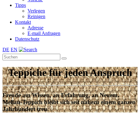
Tipps
Verlegen
Reinigen
Kontakt
Adresse
E-mail Anfragen
Datenschutz
DE
EN
Teppiche für jeden Anspruch
Freude am Wissen, an Erfahrung, an Neuem.
Mellau-Teppich bleibt sich seit nahezu einem ganzen
Jahrhundert treu.