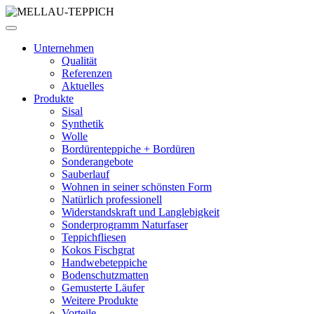
Unternehmen
Qualität
Referenzen
Aktuelles
Produkte
Sisal
Synthetik
Wolle
Bordürenteppiche + Bordüren
Sonderangebote
Sauberlauf
Wohnen in seiner schönsten Form
Natürlich professionell
Widerstandskraft und Langlebigkeit
Sonderprogramm Naturfaser
Teppichfliesen
Kokos Fischgrat
Handwebeteppiche
Bodenschutzmatten
Gemusterte Läufer
Weitere Produkte
Vorteile