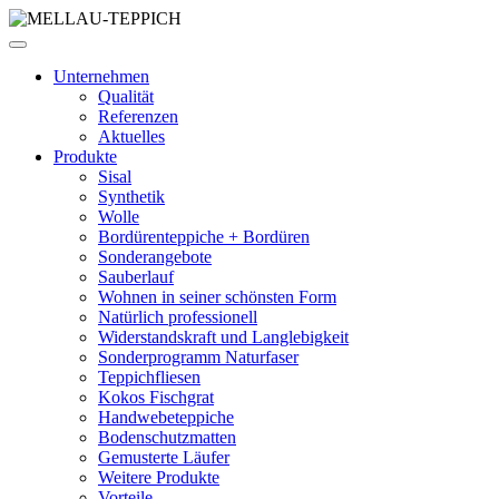
Unternehmen
Qualität
Referenzen
Aktuelles
Produkte
Sisal
Synthetik
Wolle
Bordürenteppiche + Bordüren
Sonderangebote
Sauberlauf
Wohnen in seiner schönsten Form
Natürlich professionell
Widerstandskraft und Langlebigkeit
Sonderprogramm Naturfaser
Teppichfliesen
Kokos Fischgrat
Handwebeteppiche
Bodenschutzmatten
Gemusterte Läufer
Weitere Produkte
Vorteile