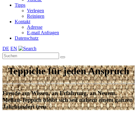
Tipps
Verlegen
Reinigen
Kontakt
Adresse
E-mail Anfragen
Datenschutz
DE
EN
Teppiche für jeden Anspruch
Freude am Wissen, an Erfahrung, an Neuem.
Mellau-Teppich bleibt sich seit nahezu einem ganzen
Jahrhundert treu.