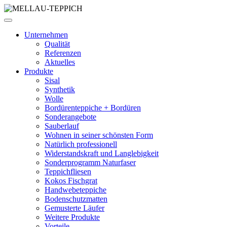
Unternehmen
Qualität
Referenzen
Aktuelles
Produkte
Sisal
Synthetik
Wolle
Bordürenteppiche + Bordüren
Sonderangebote
Sauberlauf
Wohnen in seiner schönsten Form
Natürlich professionell
Widerstandskraft und Langlebigkeit
Sonderprogramm Naturfaser
Teppichfliesen
Kokos Fischgrat
Handwebeteppiche
Bodenschutzmatten
Gemusterte Läufer
Weitere Produkte
Vorteile