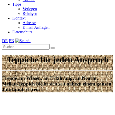
Tipps
Verlegen
Reinigen
Kontakt
Adresse
E-mail Anfragen
Datenschutz
DE
EN
Teppiche für jeden Anspruch
Freude am Wissen, an Erfahrung, an Neuem.
Mellau-Teppich bleibt sich seit nahezu einem ganzen
Jahrhundert treu.