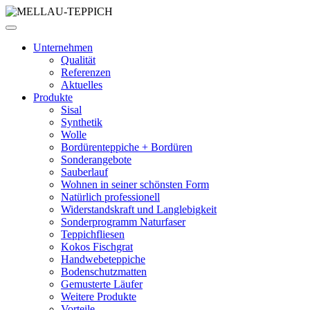
Unternehmen
Qualität
Referenzen
Aktuelles
Produkte
Sisal
Synthetik
Wolle
Bordürenteppiche + Bordüren
Sonderangebote
Sauberlauf
Wohnen in seiner schönsten Form
Natürlich professionell
Widerstandskraft und Langlebigkeit
Sonderprogramm Naturfaser
Teppichfliesen
Kokos Fischgrat
Handwebeteppiche
Bodenschutzmatten
Gemusterte Läufer
Weitere Produkte
Vorteile