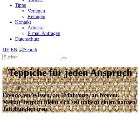
Tipps
Verlegen
Reinigen
Kontakt
Adresse
E-mail Anfragen
Datenschutz
DE
EN
Teppiche für jeden Anspruch
Freude am Wissen, an Erfahrung, an Neuem.
Mellau-Teppich bleibt sich seit nahezu einem ganzen
Jahrhundert treu.