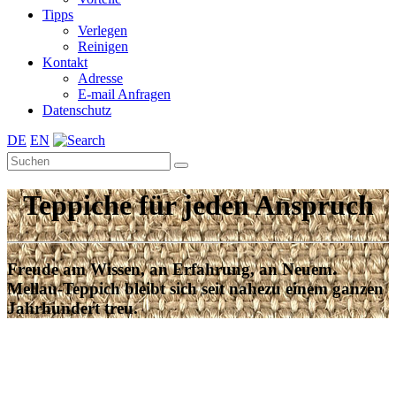
Tipps
Verlegen
Reinigen
Kontakt
Adresse
E-mail Anfragen
Datenschutz
DE
EN
Teppiche für jeden Anspruch
Freude am Wissen, an Erfahrung, an Neuem.
Mellau-Teppich bleibt sich seit nahezu einem ganzen
Jahrhundert treu.