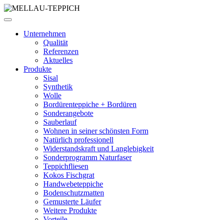
Unternehmen
Qualität
Referenzen
Aktuelles
Produkte
Sisal
Synthetik
Wolle
Bordürenteppiche + Bordüren
Sonderangebote
Sauberlauf
Wohnen in seiner schönsten Form
Natürlich professionell
Widerstandskraft und Langlebigkeit
Sonderprogramm Naturfaser
Teppichfliesen
Kokos Fischgrat
Handwebeteppiche
Bodenschutzmatten
Gemusterte Läufer
Weitere Produkte
Vorteile