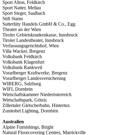
Sport Alton, Feldkirch
Sport Natter, Mellau
Sport Steger, Saalbach
Stift Stams
Sutterlüty Handels GmbH & Co., Egg
Theater an der Wien
Tiroler Gebietskrankenkasse, Innsbruck
Tiroler Landestheater, Innsbruck
Verfassungsgerichtshof, Wien
Villa Wacker, Bregenz
Volksbank Feldkirch
Volksbank Klagenfurt
Volksbank Rankweil
Vorarlberger Kraftwerke, Bregenz
Vorarlberger Landesversicherung
WIBERG, Salzburg
WIFI, Dornbrin
Wirtschaftskammer Niederösterreich
Wirtschaftspark, Götzis
Zillertaler Gletscherbahn, Hintertux
Zumtobel Lighting, Dornbirn
Australien
Alpine Furnishings, Bright
Natural Floorcovering Centres, Marrickville