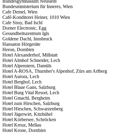
Bundesgymnasium Neusiedl
Bundesministerium für Inneres, Wien
Cafe Demel, Wien
Café-Konditorei Heiner, 1010 Wien
Cafe Sissy, Bad Ischl
Dorner Electronic, Egg
Gesundheitszentrum Igls
Goldene Dachl, Innsbruck
Hansaton Hörgeräte
Heron, Dornbirn
Hotel Alexanderhof, Millstatt
Hotel Almhof Schneider, Lech
Hotel Alpenstern, Damüls
Hotel A-ROSA, Thurnher's Alpenhof, Zürs am Arlberg
Hotel Aurora, Lech
Hotel Berghof, Lech
Hotel Blaue Gans, Salzburg
Hotel Burg Vital Resort, Lech
Hotel Gmachl, Bergheim
Hotel zum Hirschen, Salzburg
Hotel Hirschen, Schwarzenberg
Hotel Jägerwirt, Kitzbühel
Hotel Körbersee, Schröcken
Hotel Kreuz, Mellau
Hotel Krone, Dornbirn