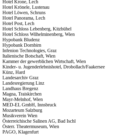
Hotel Krone, Lech
Hotel Krönele, Lustenau
Hotel Löwen, Schruns
Hotel Panorama, Lech
Hotel Post, Lech
Hotel Schloss Lebenberg, Kitzbühel
Hotel Schloss Wilhelminenberg, Wien
Hypobank Bludenz
Hypobank Dornbirn
Infenion Technologies, Graz
Italienische Botschaft, Wien
Kammer der gewerblichen Wirtschaft, Wien
Kinder- u. Jugenderlebnishotel, Drobollach/Faakersee
Künz, Hard
Landesarchiv Graz
Landesregierung Linz
Landhaus Bregenz
Magna, Traiskirchen
Mayr-Melnhof, Wien
MED-EL GmbH, Innsbruck
Mozarteum Salzburg
Musikverein Wien
Österreichische Salinen AG, Bad Ischl
Österr. Theatermuseum, Wien
PAGO, Klagenfurt