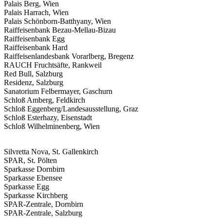
Palais Berg, Wien
Palais Harrach, Wien
Palais Schönborn-Batthyany, Wien
Raiffeisenbank Bezau-Mellau-Bizau
Raiffeisenbank Egg
Raiffeisenbank Hard
Raiffeisenlandesbank Vorarlberg, Bregenz
RAUCH Fruchtsäfte, Rankweil
Red Bull, Salzburg
Residenz, Salzburg
Sanatorium Felbermayer, Gaschurn
Schloß Amberg, Feldkirch
Schloß Eggenberg/Landesausstellung, Graz
Schloß Esterhazy, Eisenstadt
Schloß Wilhelminenberg, Wien
Silvretta Nova, St. Gallenkirch
SPAR, St. Pölten
Sparkasse Dornbirn
Sparkasse Ebensee
Sparkasse Egg
Sparkasse Kirchberg
SPAR-Zentrale, Dornbirn
SPAR-Zentrale, Salzburg