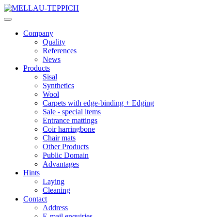
Company
Quality
References
News
Products
Sisal
Synthetics
Wool
Carpets with edge-binding + Edging
Sale - special items
Entrance mattings
Coir harringbone
Chair mats
Other Products
Public Domain
Advantages
Hints
Laying
Cleaning
Contact
Address
E-mail enquiries