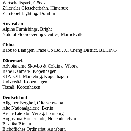
Wirtschaftspark, Götzis
Zillertaler Gletscherbahn, Hintertux
Zumtobel Lighting, Dornbirn
Australien
Alpine Furnishings, Bright
Natural Floorcovering Centres, Marrickville
China
Baobao Liangpin Trade Co Ltd., Xi Cheng District, BEIJING
Dänemark
Advokaterne Skovbo & Colding, Viborg
Bane Danmark, Kopenhagen
STATOIL-Marketing, Kopenhagen
Universität Kopenhagen
Tiscali, Kopenhagen
Deutschland
Allgäuer Berghof, Ofterschwang
Alte Nationalgalerie, Berlin
Arche Literatur Verlag, Hamburg
Augustana Hochschule, Neuendettelsau
Basilika Birnau
Bichöfliches Ordinariat, Augsburg