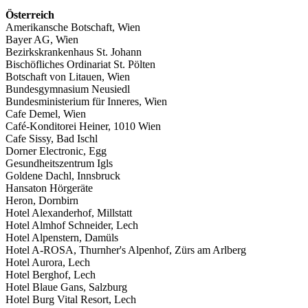
Österreich
Amerikansche Botschaft, Wien
Bayer AG, Wien
Bezirkskrankenhaus St. Johann
Bischöfliches Ordinariat St. Pölten
Botschaft von Litauen, Wien
Bundesgymnasium Neusiedl
Bundesministerium für Inneres, Wien
Cafe Demel, Wien
Café-Konditorei Heiner, 1010 Wien
Cafe Sissy, Bad Ischl
Dorner Electronic, Egg
Gesundheitszentrum Igls
Goldene Dachl, Innsbruck
Hansaton Hörgeräte
Heron, Dornbirn
Hotel Alexanderhof, Millstatt
Hotel Almhof Schneider, Lech
Hotel Alpenstern, Damüls
Hotel A-ROSA, Thurnher's Alpenhof, Zürs am Arlberg
Hotel Aurora, Lech
Hotel Berghof, Lech
Hotel Blaue Gans, Salzburg
Hotel Burg Vital Resort, Lech