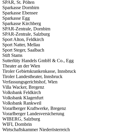
SPAR, St. Pölten
Sparkasse Dornbirn
Sparkasse Ebensee
Sparkasse Egg
Sparkasse Kirchberg
SPAR-Zentrale, Dornbirn
SPAR-Zentrale, Salzburg
Sport Alton, Feldkirch
Sport Natter, Mellau
Sport Steger, Saalbach
Stift Stams
Sutterlüty Handels GmbH & Co., Egg
Theater an der Wien
Tiroler Gebietskrankenkasse, Innsbruck
Tiroler Landestheater, Innsbruck
Verfassungsgerichtshof, Wien
Villa Wacker, Bregenz
Volksbank Feldkirch
Volksbank Klagenfurt
Volksbank Rankweil
Vorarlberger Kraftwerke, Bregenz
Vorarlberger Landesversicherung
WIBERG, Salzburg
WIFI, Dornbrin
Wirtschaftskammer Niederösterreich