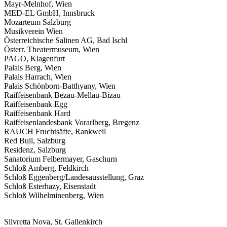
Mayr-Melnhof, Wien
MED-EL GmbH, Innsbruck
Mozarteum Salzburg
Musikverein Wien
Österreichische Salinen AG, Bad Ischl
Österr. Theatermuseum, Wien
PAGO, Klagenfurt
Palais Berg, Wien
Palais Harrach, Wien
Palais Schönborn-Batthyany, Wien
Raiffeisenbank Bezau-Mellau-Bizau
Raiffeisenbank Egg
Raiffeisenbank Hard
Raiffeisenlandesbank Vorarlberg, Bregenz
RAUCH Fruchtsäfte, Rankweil
Red Bull, Salzburg
Residenz, Salzburg
Sanatorium Felbermayer, Gaschurn
Schloß Amberg, Feldkirch
Schloß Eggenberg/Landesausstellung, Graz
Schloß Esterhazy, Eisenstadt
Schloß Wilhelminenberg, Wien
Silvretta Nova, St. Gallenkirch