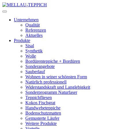
Unternehmen
Qualität
Referenzen
Aktuelles
Produkte
Sisal
Synthetik
Wolle
Bordürenteppiche + Bordüren
Sonderangebote
Sauberlauf
Wohnen in seiner schönsten Form
Natürlich professionell
Widerstandskraft und Langlebigkeit
Sonderprogramm Naturfaser
Teppichfliesen
Kokos Fischgrat
Handwebeteppiche
Bodenschutzmatten
Gemusterte Läufer
Weitere Produkte
Vorteile