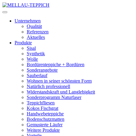
Unternehmen
Qualität
Referenzen
Aktuelles
Produkte
Sisal
Synthetik
Wolle
Bordürenteppiche + Bordüren
Sonderangebote
Sauberlauf
Wohnen in seiner schönsten Form
Natürlich professionell
Widerstandskraft und Langlebigkeit
Sonderprogramm Naturfaser
Teppichfliesen
Kokos Fischgrat
Handwebeteppiche
Bodenschutzmatten
Gemusterte Läufer
Weitere Produkte
Vorteile