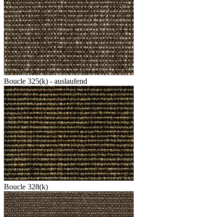
Boucle 325(k) - auslaufend
Boucle 328(k)