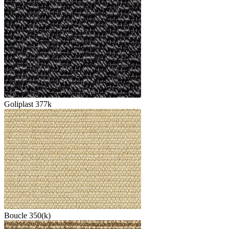
Goliplast 377k
Boucle 350(k)