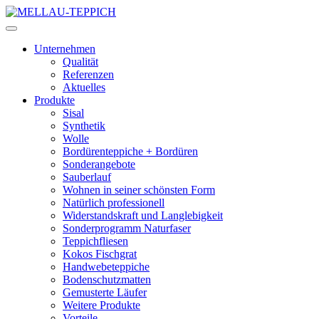
Unternehmen
Qualität
Referenzen
Aktuelles
Produkte
Sisal
Synthetik
Wolle
Bordürenteppiche + Bordüren
Sonderangebote
Sauberlauf
Wohnen in seiner schönsten Form
Natürlich professionell
Widerstandskraft und Langlebigkeit
Sonderprogramm Naturfaser
Teppichfliesen
Kokos Fischgrat
Handwebeteppiche
Bodenschutzmatten
Gemusterte Läufer
Weitere Produkte
Vorteile