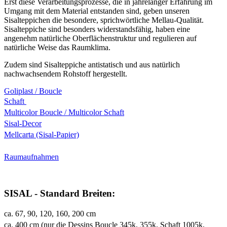
Erst diese Verarbeitungsprozesse, die in jahrelanger Erfahrung im
Umgang mit dem Material entstanden sind, geben unseren
Sisalteppichen die besondere, sprichwörtliche Mellau-Qualität.
Sisalteppiche sind besonders widerstandsfähig, haben eine
angenehm natürliche Oberflächenstruktur und regulieren auf
natürliche Weise das Raumklima.
Zudem sind Sisalteppiche antistatisch und aus natürlich
nachwachsendem Rohstoff hergestellt.
Goliplast / Boucle
Schaft
Multicolor Boucle / Multicolor Schaft
Sisal-Decor
Mellcarta (Sisal-Papier)
Raumaufnahmen
SISAL - Standard Breiten:
ca. 67, 90, 120, 160, 200 cm
ca. 400 cm (nur die Dessins Boucle 345k, 355k, Schaft 1005k,