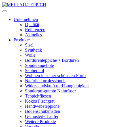
Unternehmen
Qualität
Referenzen
Aktuelles
Produkte
Sisal
Synthetik
Wolle
Bordürenteppiche + Bordüren
Sonderangebote
Sauberlauf
Wohnen in seiner schönsten Form
Natürlich professionell
Widerstandskraft und Langlebigkeit
Sonderprogramm Naturfaser
Teppichfliesen
Kokos Fischgrat
Handwebeteppiche
Bodenschutzmatten
Gemusterte Läufer
Weitere Produkte
Vorteile