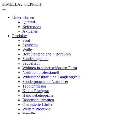
Unternehmen
Qualität
Referenzen
Aktuelles
Produkte
Sisal
Synthetik
Wolle
Bordürenteppiche + Bordüren
Sonderangebote
Sauberlauf
Wohnen in seiner schönsten Form
Natürlich professionell
Widerstandskraft und Langlebigkeit
Sonderprogramm Naturfaser
Teppichfliesen
Kokos Fischgrat
Handwebeteppiche
Bodenschutzmatten
Gemusterte Läufer
Weitere Produkte
Vorteile