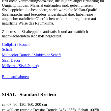
Erst diese Verarbeitungsprozesse, die in jahrelanger Erfahrung im
Umgang mit dem Material entstanden sind, geben unseren
Sisalteppichen die besondere, sprichwörtliche Mellau-Qualität.
Sisalteppiche sind besonders widerstandsfähig, haben eine
angenehm natürliche Oberflächenstruktur und regulieren auf
natürliche Weise das Raumklima.
Zudem sind Sisalteppiche antistatisch und aus natürlich
nachwachsendem Rohstoff hergestellt.
Goliplast / Boucle
Schaft
Multicolor Boucle / Multicolor Schaft
Sisal-Decor
Mellcarta (Sisal-Papier)
Raumaufnahmen
SISAL - Standard Breiten:
ca. 67, 90, 120, 160, 200 cm
ca. 400 cm (nur die Dessins Boucle 345k, 355k, Schaft 1005k,