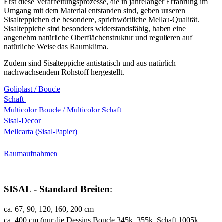
Erst diese Verarbeitungsprozesse, die in jahrelanger Erfahrung im
Umgang mit dem Material entstanden sind, geben unseren
Sisalteppichen die besondere, sprichwörtliche Mellau-Qualität.
Sisalteppiche sind besonders widerstandsfähig, haben eine
angenehm natürliche Oberflächenstruktur und regulieren auf
natürliche Weise das Raumklima.
Zudem sind Sisalteppiche antistatisch und aus natürlich
nachwachsendem Rohstoff hergestellt.
Goliplast / Boucle
Schaft
Multicolor Boucle / Multicolor Schaft
Sisal-Decor
Mellcarta (Sisal-Papier)
Raumaufnahmen
SISAL - Standard Breiten:
ca. 67, 90, 120, 160, 200 cm
ca. 400 cm (nur die Dessins Boucle 345k, 355k, Schaft 1005k,