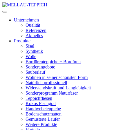
Unternehmen
Qualität
Referenzen
Aktuelles
Produkte
Sisal
Synthetik
Wolle
Bordürenteppiche + Bordüren
Sonderangebote
Sauberlauf
Wohnen in seiner schönsten Form
Natürlich professionell
Widerstandskraft und Langlebigkeit
Sonderprogramm Naturfaser
Teppichfliesen
Kokos Fischgrat
Handwebeteppiche
Bodenschutzmatten
Gemusterte Läufer
Weitere Produkte
Vorteile