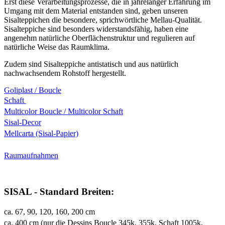
Erst diese Verarbeitungsprozesse, die in jahrelanger Erfahrung im
Umgang mit dem Material entstanden sind, geben unseren
Sisalteppichen die besondere, sprichwörtliche Mellau-Qualität.
Sisalteppiche sind besonders widerstandsfähig, haben eine
angenehm natürliche Oberflächenstruktur und regulieren auf
natürliche Weise das Raumklima.
Zudem sind Sisalteppiche antistatisch und aus natürlich
nachwachsendem Rohstoff hergestellt.
Goliplast / Boucle
Schaft
Multicolor Boucle / Multicolor Schaft
Sisal-Decor
Mellcarta (Sisal-Papier)
Raumaufnahmen
SISAL - Standard Breiten:
ca. 67, 90, 120, 160, 200 cm
ca. 400 cm (nur die Dessins Boucle 345k, 355k, Schaft 1005k,