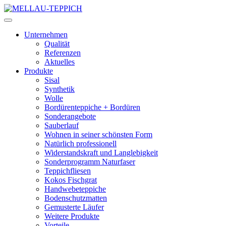
Unternehmen
Qualität
Referenzen
Aktuelles
Produkte
Sisal
Synthetik
Wolle
Bordürenteppiche + Bordüren
Sonderangebote
Sauberlauf
Wohnen in seiner schönsten Form
Natürlich professionell
Widerstandskraft und Langlebigkeit
Sonderprogramm Naturfaser
Teppichfliesen
Kokos Fischgrat
Handwebeteppiche
Bodenschutzmatten
Gemusterte Läufer
Weitere Produkte
Vorteile