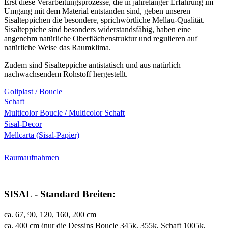
Erst diese Verarbeitungsprozesse, die in jahrelanger Erfahrung im
Umgang mit dem Material entstanden sind, geben unseren
Sisalteppichen die besondere, sprichwörtliche Mellau-Qualität.
Sisalteppiche sind besonders widerstandsfähig, haben eine
angenehm natürliche Oberflächenstruktur und regulieren auf
natürliche Weise das Raumklima.
Zudem sind Sisalteppiche antistatisch und aus natürlich
nachwachsendem Rohstoff hergestellt.
Goliplast / Boucle
Schaft
Multicolor Boucle / Multicolor Schaft
Sisal-Decor
Mellcarta (Sisal-Papier)
Raumaufnahmen
SISAL - Standard Breiten:
ca. 67, 90, 120, 160, 200 cm
ca. 400 cm (nur die Dessins Boucle 345k, 355k, Schaft 1005k,