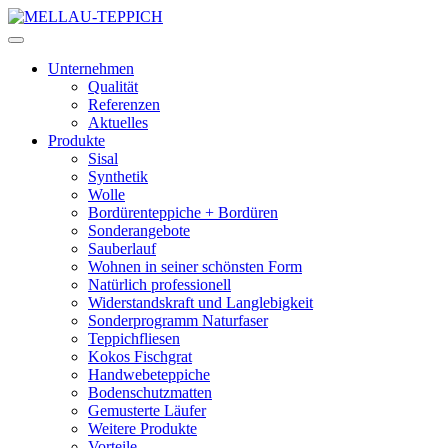
Unternehmen
Qualität
Referenzen
Aktuelles
Produkte
Sisal
Synthetik
Wolle
Bordürenteppiche + Bordüren
Sonderangebote
Sauberlauf
Wohnen in seiner schönsten Form
Natürlich professionell
Widerstandskraft und Langlebigkeit
Sonderprogramm Naturfaser
Teppichfliesen
Kokos Fischgrat
Handwebeteppiche
Bodenschutzmatten
Gemusterte Läufer
Weitere Produkte
Vorteile