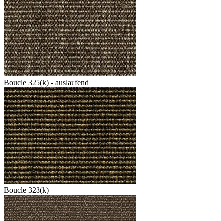
Boucle 325(k) - auslaufend
Boucle 328(k)