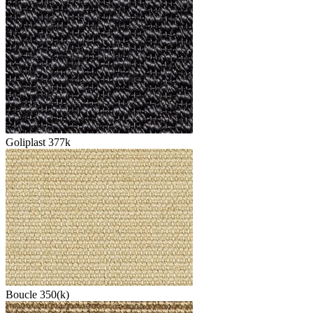
Goliplast 377k
Boucle 350(k)