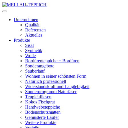
Unternehmen
Qualität
Referenzen
Aktuelles
Produkte
Sisal
Synthetik
Wolle
Bordürenteppiche + Bordüren
Sonderangebote
Sauberlauf
Wohnen in seiner schönsten Form
Natürlich professionell
Widerstandskraft und Langlebigkeit
Sonderprogramm Naturfaser
Teppichfliesen
Kokos Fischgrat
Handwebeteppiche
Bodenschutzmatten
Gemusterte Läufer
Weitere Produkte
Vorteile