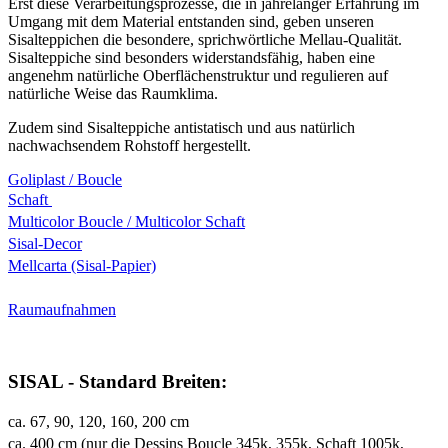
Erst diese Verarbeitungsprozesse, die in jahrelanger Erfahrung im
Umgang mit dem Material entstanden sind, geben unseren
Sisalteppichen die besondere, sprichwörtliche Mellau-Qualität.
Sisalteppiche sind besonders widerstandsfähig, haben eine
angenehm natürliche Oberflächenstruktur und regulieren auf
natürliche Weise das Raumklima.
Zudem sind Sisalteppiche antistatisch und aus natürlich
nachwachsendem Rohstoff hergestellt.
Goliplast / Boucle
Schaft
Multicolor Boucle / Multicolor Schaft
Sisal-Decor
Mellcarta (Sisal-Papier)
Raumaufnahmen
SISAL - Standard Breiten:
ca. 67, 90, 120, 160, 200 cm
ca. 400 cm (nur die Dessins Boucle 345k, 355k, Schaft 1005k,