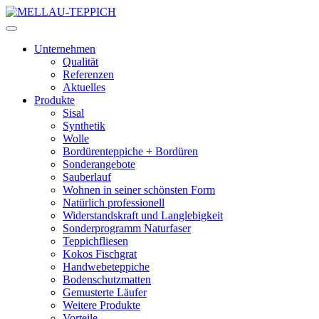
Unternehmen
Qualität
Referenzen
Aktuelles
Produkte
Sisal
Synthetik
Wolle
Bordürenteppiche + Bordüren
Sonderangebote
Sauberlauf
Wohnen in seiner schönsten Form
Natürlich professionell
Widerstandskraft und Langlebigkeit
Sonderprogramm Naturfaser
Teppichfliesen
Kokos Fischgrat
Handwebeteppiche
Bodenschutzmatten
Gemusterte Läufer
Weitere Produkte
Vorteile