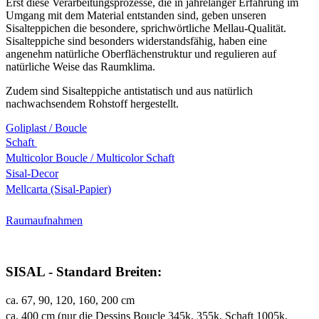
Erst diese Verarbeitungsprozesse, die in jahrelanger Erfahrung im
Umgang mit dem Material entstanden sind, geben unseren
Sisalteppichen die besondere, sprichwörtliche Mellau-Qualität.
Sisalteppiche sind besonders widerstandsfähig, haben eine
angenehm natürliche Oberflächenstruktur und regulieren auf
natürliche Weise das Raumklima.
Zudem sind Sisalteppiche antistatisch und aus natürlich
nachwachsendem Rohstoff hergestellt.
Goliplast / Boucle
Schaft
Multicolor Boucle / Multicolor Schaft
Sisal-Decor
Mellcarta (Sisal-Papier)
Raumaufnahmen
SISAL - Standard Breiten:
ca. 67, 90, 120, 160, 200 cm
ca. 400 cm (nur die Dessins Boucle 345k, 355k, Schaft 1005k,