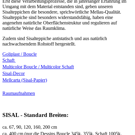
Erst diese Verarbeitungsprozesse, die in jahrelanger Erfahrung im
Umgang mit dem Material entstanden sind, geben unseren
Sisalteppichen die besondere, sprichwörtliche Mellau-Qualität.
Sisalteppiche sind besonders widerstandsfähig, haben eine
angenehm natürliche Oberflächenstruktur und regulieren auf
natürliche Weise das Raumklima.
Zudem sind Sisalteppiche antistatisch und aus natürlich
nachwachsendem Rohstoff hergestellt.
Goliplast / Boucle
Schaft
Multicolor Boucle / Multicolor Schaft
Sisal-Decor
Mellcarta (Sisal-Papier)
Raumaufnahmen
SISAL - Standard Breiten:
ca. 67, 90, 120, 160, 200 cm
ca. 400 cm (nur die Dessins Boucle 345k, 355k, Schaft 1005k,