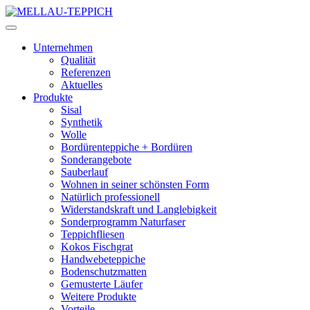
Unternehmen
Qualität
Referenzen
Aktuelles
Produkte
Sisal
Synthetik
Wolle
Bordürenteppiche + Bordüren
Sonderangebote
Sauberlauf
Wohnen in seiner schönsten Form
Natürlich professionell
Widerstandskraft und Langlebigkeit
Sonderprogramm Naturfaser
Teppichfliesen
Kokos Fischgrat
Handwebeteppiche
Bodenschutzmatten
Gemusterte Läufer
Weitere Produkte
Vorteile