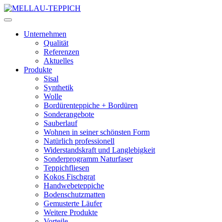
Unternehmen
Qualität
Referenzen
Aktuelles
Produkte
Sisal
Synthetik
Wolle
Bordürenteppiche + Bordüren
Sonderangebote
Sauberlauf
Wohnen in seiner schönsten Form
Natürlich professionell
Widerstandskraft und Langlebigkeit
Sonderprogramm Naturfaser
Teppichfliesen
Kokos Fischgrat
Handwebeteppiche
Bodenschutzmatten
Gemusterte Läufer
Weitere Produkte
Vorteile