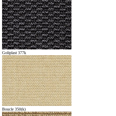
Goliplast 377k
Boucle 350(k)