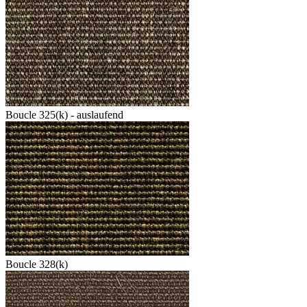
Boucle 325(k) - auslaufend
Boucle 328(k)