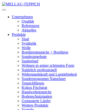
Unternehmen
Qualität
Referenzen
Aktuelles
Produkte
Sisal
Synthetik
Wolle
Bordürenteppiche + Bordüren
Sonderangebote
Sauberlauf
Wohnen in seiner schönsten Form
Natürlich professionell
Widerstandskraft und Langlebigkeit
Sonderprogramm Naturfaser
Teppichfliesen
Kokos Fischgrat
Handwebeteppiche
Bodenschutzmatten
Gemusterte Läufer
Weitere Produkte
Vorteile