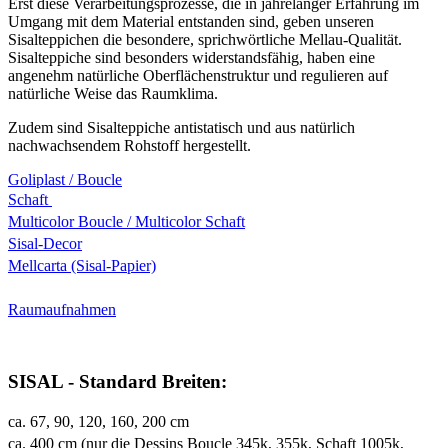
Erst diese Verarbeitungsprozesse, die in jahrelanger Erfahrung im
Umgang mit dem Material entstanden sind, geben unseren
Sisalteppichen die besondere, sprichwörtliche Mellau-Qualität.
Sisalteppiche sind besonders widerstandsfähig, haben eine
angenehm natürliche Oberflächenstruktur und regulieren auf
natürliche Weise das Raumklima.
Zudem sind Sisalteppiche antistatisch und aus natürlich
nachwachsendem Rohstoff hergestellt.
Goliplast / Boucle
Schaft
Multicolor Boucle / Multicolor Schaft
Sisal-Decor
Mellcarta (Sisal-Papier)
Raumaufnahmen
SISAL - Standard Breiten:
ca. 67, 90, 120, 160, 200 cm
ca. 400 cm (nur die Dessins Boucle 345k, 355k, Schaft 1005k,