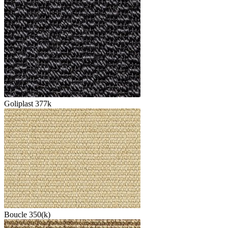
Goliplast 377k
Boucle 350(k)