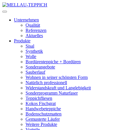
Unternehmen
Qualität
Referenzen
Aktuelles
Produkte
Sisal
Synthetik
Wolle
Bordürenteppiche + Bordüren
Sonderangebote
Sauberlauf
Wohnen in seiner schönsten Form
Natürlich professionell
Widerstandskraft und Langlebigkeit
Sonderprogramm Naturfaser
Teppichfliesen
Kokos Fischgrat
Handwebeteppiche
Bodenschutzmatten
Gemusterte Läufer
Weitere Produkte
Vorteile