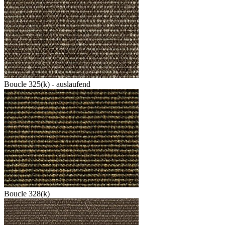
Boucle 325(k) - auslaufend
Boucle 328(k)