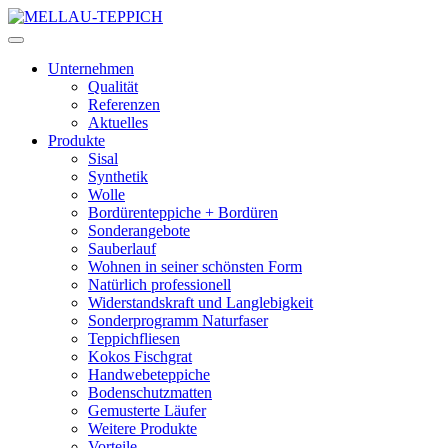
Unternehmen
Qualität
Referenzen
Aktuelles
Produkte
Sisal
Synthetik
Wolle
Bordürenteppiche + Bordüren
Sonderangebote
Sauberlauf
Wohnen in seiner schönsten Form
Natürlich professionell
Widerstandskraft und Langlebigkeit
Sonderprogramm Naturfaser
Teppichfliesen
Kokos Fischgrat
Handwebeteppiche
Bodenschutzmatten
Gemusterte Läufer
Weitere Produkte
Vorteile