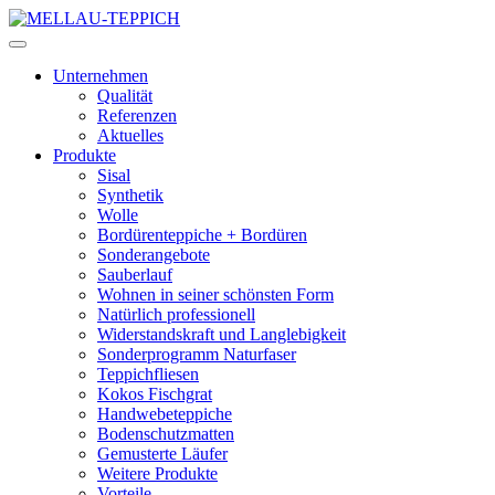
Unternehmen
Qualität
Referenzen
Aktuelles
Produkte
Sisal
Synthetik
Wolle
Bordürenteppiche + Bordüren
Sonderangebote
Sauberlauf
Wohnen in seiner schönsten Form
Natürlich professionell
Widerstandskraft und Langlebigkeit
Sonderprogramm Naturfaser
Teppichfliesen
Kokos Fischgrat
Handwebeteppiche
Bodenschutzmatten
Gemusterte Läufer
Weitere Produkte
Vorteile